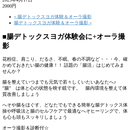
2000円
«
腸デトックスヨガ体験＆オーラ撮影
腸デトックスヨガ体験＆オーラ撮影
»
■
腸
デトックスヨガ体験会に+オーラ撮
影
花粉症、肩こり、だるさ、不眠、春の不調など・・・今、確
かめておきたい腸の健康！！
話題の「腸活」
はじめてみま
せんか？
腸を整えていつまでも元気で若々しくいたいあなたへ♪
”腸” は体と心の状態を映す鏡です。
腸内環境を整えて体
質改善しましょう
へそや腸をほぐす、どなたでもできる簡単な腸デトックス体
操や呼吸法と腸のセルフケアで最適なへそヒーリングで、体
も心も頭もスッキリしましょう
オーラ撮影＆診断付☆